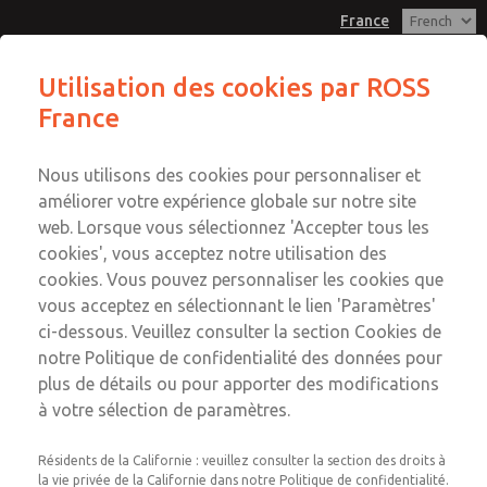
France
Kit de Corps de Vanne
Kit de Corps de Vanne
Utilisation des cookies par ROSS
France
Menu
Compte
Service Clients
Nous utilisons des cookies pour personnaliser et
Connexion
+33-(0)1-49-45-65-65
améliorer votre expérience globale sur notre site
Service technique
web. Lorsque vous sélectionnez 'Accepter tous les
Inscription
Envoyer cette page par e-mail
cookies', vous acceptez notre utilisation des
+33-(0)1-49-45-65-65
Kit de Corps de Vanne
cookies. Vous pouvez personnaliser les cookies que
vous acceptez en sélectionnant le lien 'Paramètres'
1422K77
ci-dessous. Veuillez consulter la section Cookies de
notre Politique de confidentialité des données pour
plus de détails ou pour apporter des modifications
à votre sélection de paramètres.
Résidents de la Californie : veuillez consulter la section des droits à
la vie privée de la Californie dans notre Politique de confidentialité.