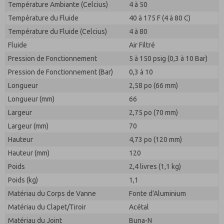
Température Ambiante (Celcius)
4 à 50
Température du Fluide
40 à 175 F (4 à 80 C)
Température du Fluide (Celcius)
4 à 80
Fluide
Air Filtré
Pression de Fonctionnement
5 à 150 psig (0,3 à 10 Bar)
Pression de Fonctionnement (Bar)
0,3 à 10
Longueur
2,58 po (66 mm)
Longueur (mm)
66
Largeur
2,75 po (70 mm)
Largeur (mm)
70
Hauteur
4,73 po (120 mm)
Hauteur (mm)
120
Poids
2,4 livres (1,1 kg)
Poids (kg)
1,1
Matériau du Corps de Vanne
Fonte d'Aluminium
Matériau du Clapet/Tiroir
Acétal
Matériau du Joint
Buna-N