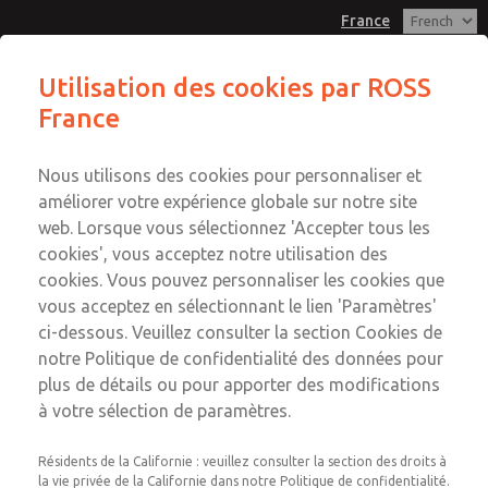
France
Électrovanne à Clapet en Ligne
Électrovanne à Clapet en Ligne
Utilisation des cookies par ROSS
[Série 16]
[Série 16]
France
Menu
Compte
Service Clients
Nous utilisons des cookies pour personnaliser et
Connexion
+33-(0)1-49-45-65-65
améliorer votre expérience globale sur notre site
Service technique
web. Lorsque vous sélectionnez 'Accepter tous les
Inscription
Envoyer cette page par e-mail
cookies', vous acceptez notre utilisation des
+33-(0)1-49-45-65-65
Électrovanne à Clapet en Ligne
cookies. Vous pouvez personnaliser les cookies que
[Série 16]
vous acceptez en sélectionnant le lien 'Paramètres'
ci-dessous. Veuillez consulter la section Cookies de
1613C2322W
notre Politique de confidentialité des données pour
plus de détails ou pour apporter des modifications
à votre sélection de paramètres.
Résidents de la Californie : veuillez consulter la section des droits à
la vie privée de la Californie dans notre Politique de confidentialité.