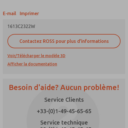
E-mail
Imprimer
1613C2322W
Méthode de contact préférée
Contactez ROSS pour plus d'informations
E-Mail
Téléphone
Voir/Télécharger le modèle 3D
Veuillez m'envoyer des mises à jour
Afficher la documentation
périodiques sur les fonctionnalités, les
capacités des produits, et plus encore.
*Oui, j'ai lu la politique de confidentialité et
Besoin d'aide? Aucun problème!
j'accepte que les données que je fournis
seront collectées et stockées
électroniquement. Mes données ne sont
Service Clients
utilisées que strictement pour le traitement et
la réponse à ma demande. En soumettant le
+33-(0)1-49-45-65-65
formulaire de contact, j'accepte le traitement.
Service technique