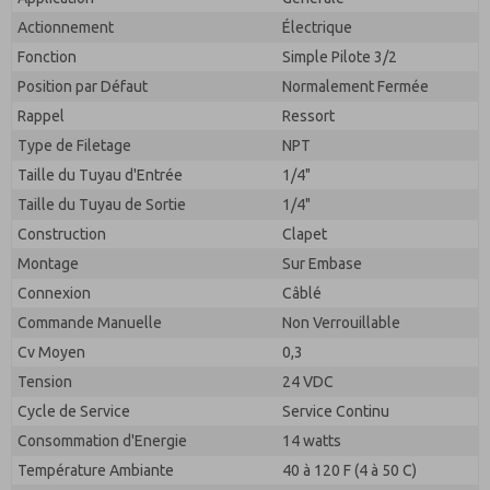
réponse à ma demande. En soumettant le formulaire
stockées électroniquement. Mes données ne sont
de contact, j'accepte le traitement.
Actionnement
Électrique
utilisées que strictement pour le traitement et la
réponse à ma demande. En soumettant le formulaire
Fonction
Simple Pilote 3/2
de contact, j'accepte le traitement.
Position par Défaut
Normalement Fermée
Rappel
Ressort
Type de Filetage
NPT
Taille du Tuyau d'Entrée
1/4"
Taille du Tuyau de Sortie
1/4"
Construction
Clapet
Montage
Sur Embase
Connexion
Câblé
Commande Manuelle
Non Verrouillable
Cv Moyen
0,3
Tension
24 VDC
Cycle de Service
Service Continu
Consommation d'Energie
14 watts
Température Ambiante
40 à 120 F (4 à 50 C)