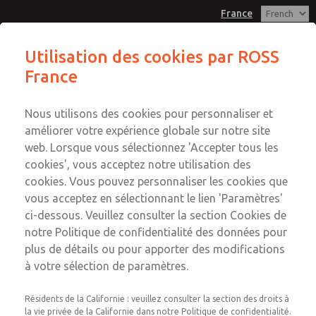
France
Série AGRCZO-A/AEB/AES
Utilisation des cookies par ROSS
France
Menu
Compte
Nous utilisons des cookies pour personnaliser et
Connexion
améliorer votre expérience globale sur notre site
web. Lorsque vous sélectionnez 'Accepter tous les
Inscription
cookies', vous acceptez notre utilisation des
Série AGRCZO-A/AEB/AES
cookies. Vous pouvez personnaliser les cookies que
vous acceptez en sélectionnant le lien 'Paramètres'
Vannes de Réduction Proportionnelles Numériques,
ci-dessous. Veuillez consulter la section Cookies de
Pilotés, sans Transducteur, ISO 5781
notre Politique de confidentialité des données pour
plus de détails ou pour apporter des modifications
à votre sélection de paramètres.
Résidents de la Californie : veuillez consulter la section des droits à
×
la vie privée de la Californie dans notre Politique de confidentialité.