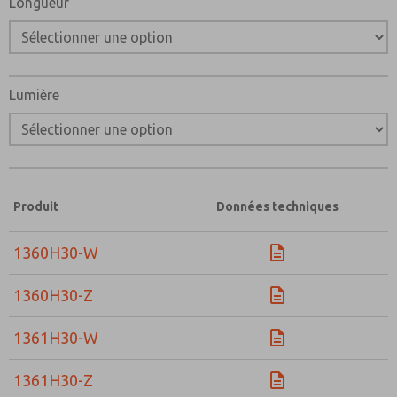
Longueur
Veuillez m'envoyer des mises à jour périodiques sur les f
capacités des produits, et plus encore.
*Oui, j'ai lu la politique de confidentialité et j'accepte q
fournis seront collectées et stockées électroniquement
Lumière
utilisées que strictement pour le traitement et la répon
soumettant le formulaire de contact, j'accepte le traitem
Produit
Données techniques
1360H30-W
1360H30-Z
1361H30-W
1361H30-Z