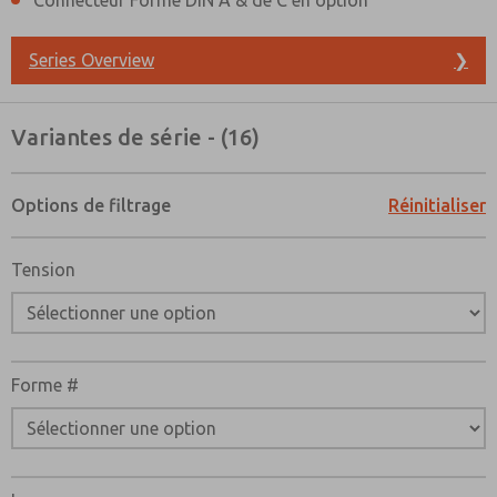
Connecteur Forme DIN A & de C en option
Series Overview
❯
Variantes de série - (16)
Options de filtrage
Réinitialiser
Tension
Forme #
Méthode de contact préférée
E-Mail
Téléphone