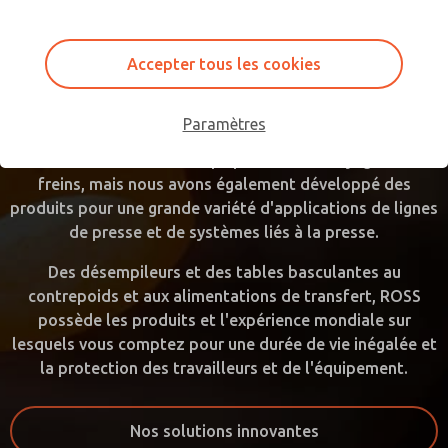
sous presse. Au milieu des années 1950, ROSS a été le
premier à introduire la technologie de la vanne double
corps dans l'industrie des presses, améliorant les
Accepter tous les cookies
normes et la sécurité des opérateurs sur les presses
mécaniques. Au fil des ans, ROSS a fait preuve
Paramètres
d'innovation continue dans le domaine de la technologie
de ses vannes doubles corps pour les embrayages et les
freins, mais nous avons également développé des
produits pour une grande variété d'applications de lignes
de presse et de systèmes liés à la presse.
Des désempileurs et des tables basculantes au
contrepoids et aux alimentations de transfert, ROSS
possède les produits et l'expérience mondiale sur
lesquels vous comptez pour une durée de vie inégalée et
la protection des travailleurs et de l'équipement.
Nos solutions innovantes