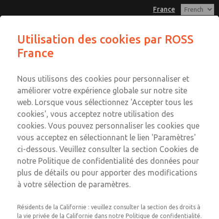
France
Utilisation des cookies par ROSS
France
Menu
Compte
Nous utilisons des cookies pour personnaliser et
Connexion
améliorer votre expérience globale sur notre site
web. Lorsque vous sélectionnez 'Accepter tous les
Inscription
cookies', vous acceptez notre utilisation des
Notre expérience dans
cookies. Vous pouvez personnaliser les cookies que
vous acceptez en sélectionnant le lien 'Paramètres'
l'industrie du formage des
ci-dessous. Veuillez consulter la section Cookies de
notre Politique de confidentialité des données pour
métaux sous presse
plus de détails ou pour apporter des modifications
à votre sélection de paramètres.
ROSS France est l'un des principaux fournisseurs
mondiaux de produits de sécurité et de commandes
Résidents de la Californie : veuillez consulter la section des droits à
pneumatiques pour l'industrie du formage des métaux
la vie privée de la Californie dans notre Politique de confidentialité.