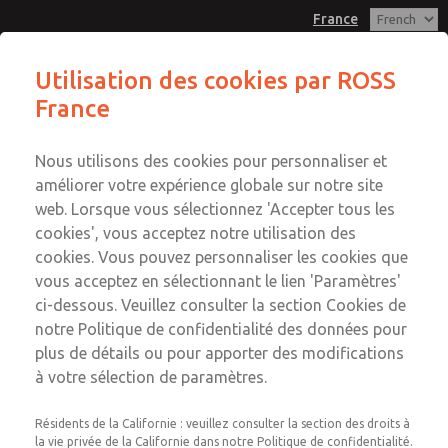
France
Utilisation des cookies par ROSS
France
Menu
Compte
Nous utilisons des cookies pour personnaliser et
Connexion
améliorer votre expérience globale sur notre site
web. Lorsque vous sélectionnez 'Accepter tous les
Inscription
cookies', vous acceptez notre utilisation des
Notre expérience dans
cookies. Vous pouvez personnaliser les cookies que
vous acceptez en sélectionnant le lien 'Paramètres'
l'industrie de l'aluminium
ci-dessous. Veuillez consulter la section Cookies de
notre Politique de confidentialité des données pour
S'appuyant sur plus de 100 ans d'expérience éprouvée en
plus de détails ou pour apporter des modifications
matière de conception, ROSS est un fabricant mondial
à votre sélection de paramètres.
de solutions pneumatiques robustes pour la fonderie
d'aluminium. En utilisant une technologie de vannes
Résidents de la Californie : veuillez consulter la section des droits à
la vie privée de la Californie dans notre Politique de confidentialité.
éprouvée et notre système de conception ROSS/FLEX®,