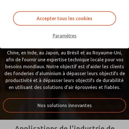
les ingénieurs ROSS travaillent directement avec les
ingénieurs OEM et d'usine pour optimiser les
Accepter tous les cookies
applications de l'usine et assurer la conformité en
matière de sécurité.
Paramètres
Avec son siège social aux États-Unis, ROSS possède
également des bureaux en Allemagne, en France, en
Chine, en Inde, au Japon, au Brésil et au Royaume-Uni,
afin de fournir une expertise technique locale pour vos
besoins mondiaux. Notre objectif est d'aider les clients
des fonderies d’aluminium à dépasser leurs objectifs de
productivité et à dépasser leurs objectifs de durabilité
en utilisant des solutions d'air éprouvées et fiables.
Nos solutions innovantes
Applications de l'industrie de